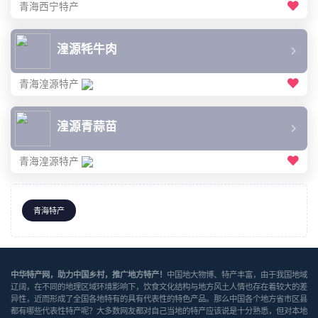
青海西宁特产
湟源牦牛肉
青海湟源特产
湟源青蒜苗
青海湟源特产
青海特产
中华特产网，助力中国乡村，推广地方特产！
中国地大物博、特产丰富，由于我国地域
辽阔，在不同的地理区域环境影响下，饮食文化结构与地方风土人情也存在着较大的差
异性，近而形成了全国各地特有的具有代表性的特色产品。那么中国各个地方省市区县
都有哪些代表性特产呢？大多数网友都对自己当地的特产应该说是十分熟悉，但对本地