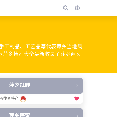
手工制品、工艺品等代表萍乡当地风
江西萍乡特产大全最新收录了萍乡两头
萍乡红鲫
西萍乡特产
萍乡擦菜