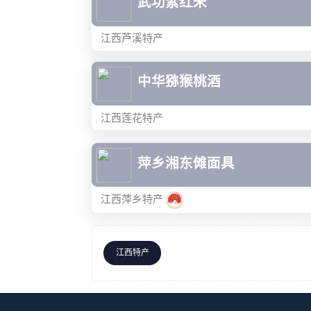
武功紫红米
江西芦溪特产
中华猕猴桃酒
江西莲花特产
萍乡湘东傩面具
江西萍乡特产
江西特产