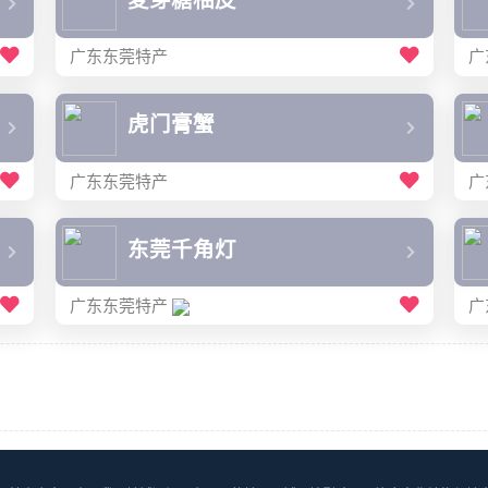
麦芽糖柚皮
广东东莞特产
广
虎门膏蟹
广东东莞特产
广
东莞千角灯
广东东莞特产
广