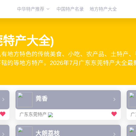
中华特产推荐
中国特产名录
地方特产大全
莞特产大全)
具有地方特色的传统美食、小吃、农产品、土特产、
辖的等地方特产。2026年7月广东东莞特产大全
莞香
广东东莞特产
广
大朗荔枝