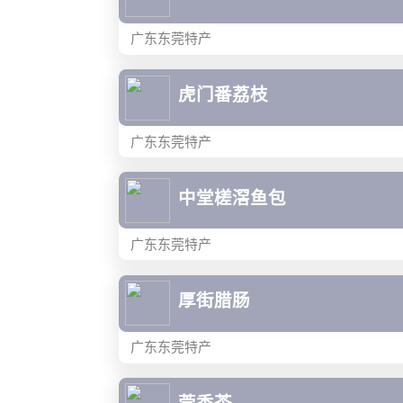
广东东莞特产
虎门番荔枝
广东东莞特产
中堂槎滘鱼包
广东东莞特产
厚街腊肠
广东东莞特产