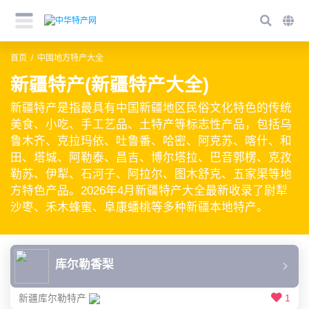
首页
中国地方特产大全
新疆特产(新疆特产大全)
新疆特产是指最具有中国新疆地区民俗文化特色的传统
美食、小吃、手工艺品、土特产等标志性产品，包括乌
鲁木齐、克拉玛依、吐鲁番、哈密、阿克苏、喀什、和
田、塔城、阿勒泰、昌吉、博尔塔拉、巴音郭楞、克孜
勒苏、伊犁、石河子、阿拉尔、图木舒克、五家渠等地
方特色产品。2026年4月新疆特产大全最新收录了尉犁
沙枣、禾木蜂蜜、阜康蟠桃等多种新疆本地特产。
库尔勒香梨
新疆库尔勒特产
1