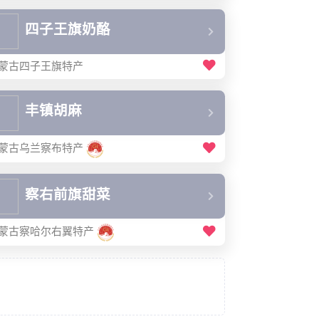
四子王旗奶酪
蒙古四子王旗特产
丰镇胡麻
蒙古乌兰察布特产
察右前旗甜菜
蒙古察哈尔右翼特产