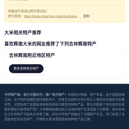
转载或引用请注明文章出处！
原文链接：
https://www.zhtechan.cn/techan/huinandami/
复制
大米相关特产推荐
喜欢辉南大米的网友推荐了下列吉林辉南特产
吉林辉南附近地区特产
更多吉林地方特产
中华特产网，助力中国乡村，推广地方特产！
中国地大物博、特产丰富，由于我国地域
辽阔，在不同的地理区域环境影响下，饮食文化结构与地方风土人情也存在着较大的差
异性，近而形成了全国各地特有的具有代表性的特色产品。那么中国各个地方省市区县
都有哪些代表性特产呢？大多数网友都对自己当地的特产应该说是十分熟悉，但对本地
区之外的特产可能未必非常了解，好在中华特产网推出了中国特产大全，专门收录了全
国各地区的名优特产，可帮助大家深度感受各地特色产品之美！