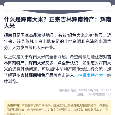
什么是辉南大米？正宗吉林辉南特产：辉南
大米
辉南县是国家商品粮基地县，有着“绿色大米之乡”称号。近
年来，该县依托长白山脉充足的土地资源和充沛的水源优
势，大力发展绿色大米产业。
以上就是关于辉南大米的全部介绍，希望阅读后能让您对
吉
林辉南特产：辉南大米
又多一点全新认识，如果您对辉南大
米的还有其他问题，可以加“中华特产网”微信进行交流，想
了解更多
吉林辉南特色产品
可点击进入
吉林辉南特产大全
继
续浏览。
最后更新时间：
2023年04月30日 16:11:46
编辑：中华特产网编审小组
免责声明：
本文由中华特产网编审小组通过网上查阅
辉南大米
相关资料，并重新
整理编辑而成，内容仅供参考。如有文字或图片等内容问题，请您联系本站，我
们将及时更正。