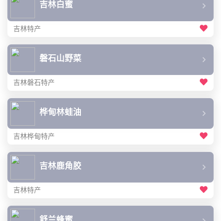
吉林白蜜
吉林特产
磐石山野菜
吉林磐石特产
桦甸林蛙油
吉林桦甸特产
吉林鹿角胶
吉林特产
舒兰蜂蜜