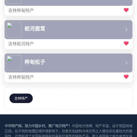
吉林桦甸特产
蛟河鹿茸
吉林蛟河特产
桦甸松子
吉林桦甸特产
吉林特产
中华特产网，助力中国乡村，推广地方特产！
中国地大物博、特产丰富，由于我国地域
辽阔，在不同的地理区域环境影响下，饮食文化结构与地方风土人情也存在着较大的差
异性，近而形成了全国各地特有的具有代表性的特色产品。那么中国各个地方省市区县