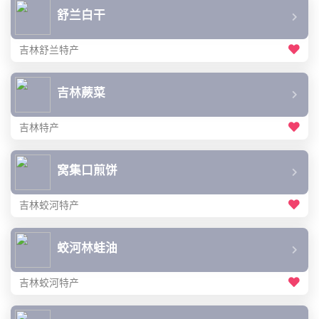
舒兰白干
吉林舒兰特产
吉林蕨菜
吉林特产
窝集口煎饼
吉林蛟河特产
蛟河林蛙油
吉林蛟河特产