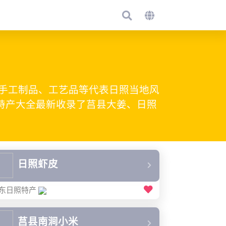
手工制品、工艺品等代表日照当地风
照特产大全最新收录了莒县大姜、日照
日照虾皮
东日照特产
莒县南涧小米