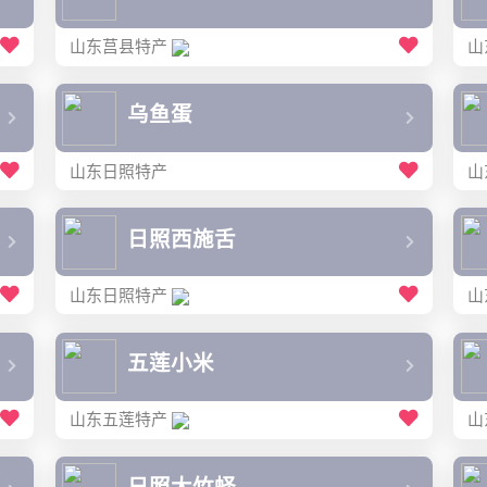
山东莒县特产
山
乌鱼蛋
山东日照特产
山
日照西施舌
山东日照特产
山
五莲小米
山东五莲特产
山