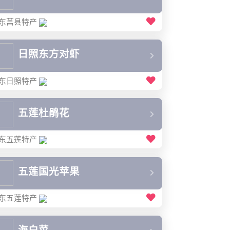
东莒县特产
日照东方对虾
东日照特产
五莲杜鹃花
东五莲特产
五莲国光苹果
东五莲特产