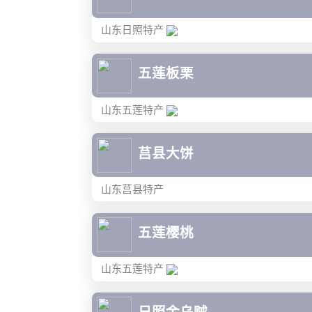
山东日照特产
五莲板栗
山东五莲特产
莒县大饼
山东莒县特产
五莲樱桃
山东五莲特产