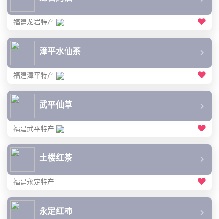
福建龙岩特产
漳平水仙茶
福建漳平特产
武平仙草
福建武平特产
土楼红茶
福建永定特产
永定红柿