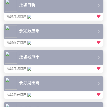
连城白鸭
福建连城特产
永定万应茶
福建永定特产
连城地瓜干
福建连城特产
长汀河田鸡
福建龙岩特产