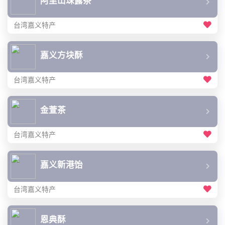
阿里山珠露茶
台湾嘉义特产
嘉义方块酥
台湾嘉义特产
金萱茶
台湾嘉义特产
嘉义新港饴
台湾嘉义特产
恩典酥