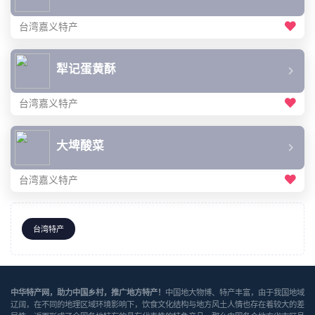
台湾嘉义特产
犁记蛋黄酥
台湾嘉义特产
大埤酸菜
台湾嘉义特产
台湾特产
中华特产网，助力中国乡村，推广地方特产！
中国地大物博、特产丰富，由于我国地域
辽阔，在不同的地理区域环境影响下，饮食文化结构与地方风土人情也存在着较大的差