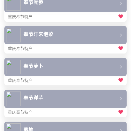
奉节党参
重庆奉节特产
奉节汀来泡菜
重庆奉节特产
奉节萝卜
重庆奉节特产
奉节洋芋
重庆奉节特产
夔柚