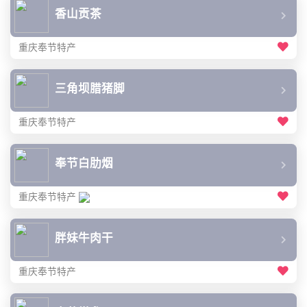
香山贡茶
重庆奉节特产
三角坝腊猪脚
重庆奉节特产
奉节白肋烟
重庆奉节特产
胖妹牛肉干
重庆奉节特产