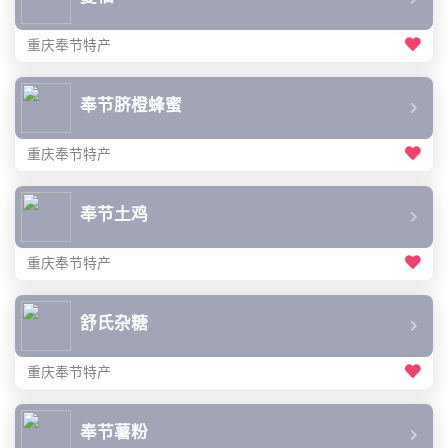
重庆奉节特产
奉节脐橙蜂蜜
重庆奉节特产
奉节土鸡
重庆奉节特产
舒氏杂糖
重庆奉节特产
奉节薯粉