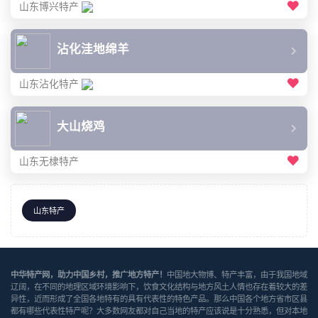
山东博兴特产
沾化洼地绵羊
山东沾化特产
大山烧鸡
山东无棣特产
山东特产
中华特产网，助力中国乡村，推广地方特产！
中国地大物博、特产丰富，由于我国地域
辽阔，在不同的地理区域环境影响下，饮食文化结构与地方风土人情也存在着较大的差
异性，近而形成了全国各地特有的具有代表性的特色产品。那么中国各个地方省市区县
都有哪些代表性特产呢？大多数网友都对自己当地的特产应该说是十分熟悉，但对本地