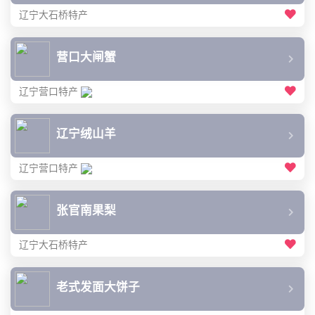
辽宁大石桥特产
营口大闸蟹
辽宁营口特产
辽宁绒山羊
辽宁营口特产
张官南果梨
辽宁大石桥特产
老式发面大饼子