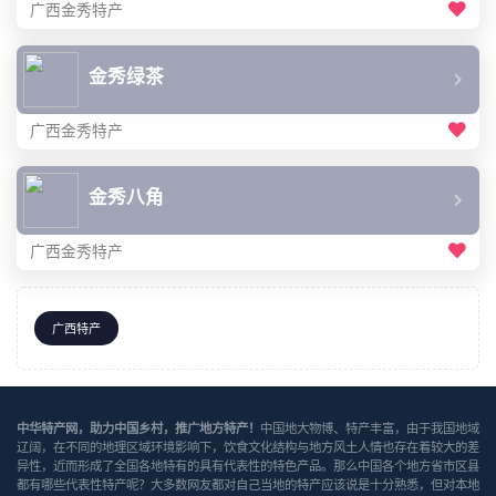
广西金秀特产
金秀绿茶
广西金秀特产
金秀八角
广西金秀特产
广西特产
中华特产网，助力中国乡村，推广地方特产！
中国地大物博、特产丰富，由于我国地域
辽阔，在不同的地理区域环境影响下，饮食文化结构与地方风土人情也存在着较大的差
异性，近而形成了全国各地特有的具有代表性的特色产品。那么中国各个地方省市区县
都有哪些代表性特产呢？大多数网友都对自己当地的特产应该说是十分熟悉，但对本地