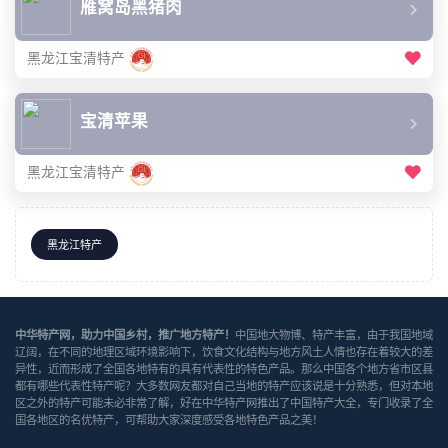
雁窝岛黑猪肉
黑龙江宝清特产
宝清苹果
黑龙江宝清特产
黑龙江特产
中华特产网，助力中国乡村，推广地方特产！
中国地大物博、特产丰富，由于我国地域
辽阔，在不同的地理区域环境影响下，饮食文化结构与地方风土人情也存在着较大的差
异性，近而形成了全国各地特有的具有代表性的特色产品。那么中国各个地方省市区县
都有哪些代表性特产呢？大多数网友都对自己当地的特产应该说是十分熟悉，但对本地
区之外的特产可能未必非常了解，好在中华特产网推出了中国特产大全，专门收录了全
国各地区的名优特产，可帮助大家深度感受各地特色产品之美！