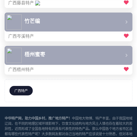
广西藤县特产
竹芒编
广西岑溪特产
梧州蜜枣
广西梧州特产
广西特产
中华特产网，助力中国乡村，推广地方特产！
中国地大物博、特产丰富，由于我国地域
辽阔，在不同的地理区域环境影响下，饮食文化结构与地方风土人情也存在着较大的差
异性，近而形成了全国各地特有的具有代表性的特色产品。那么中国各个地方省市区县
都有哪些代表性特产呢？大多数网友都对自己当地的特产应该说是十分熟悉，但对本地