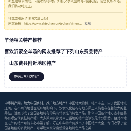
新整理编辑而成，内容仅供参考。如有文字或图片等内容问题，请您联系本站，
我们将及时更正。
转载或引用请注明文章出处！
原文链接：
https://www.zhtechan.cn/techan/yimengquanyangtang/
复制
羊汤相关特产推荐
喜欢沂蒙全羊汤的网友推荐了下列山东费县特产
山东费县附近地区特产
更多山东地方特产
中华特产网，助力中国乡村，推广地方特产！
中国地大物博、特产丰富，由于我国地域
辽阔，在不同的地理区域环境影响下，饮食文化结构与地方风土人情也存在着较大的差
异性，近而形成了全国各地特有的具有代表性的特色产品。那么中国各个地方省市区县
都有哪些代表性特产呢？大多数网友都对自己当地的特产应该说是十分熟悉，但对本地
区之外的特产可能未必非常了解，好在中华特产网推出了中国特产大全，专门收录了全
国各地区的名优特产，可帮助大家深度感受各地特色产品之美！