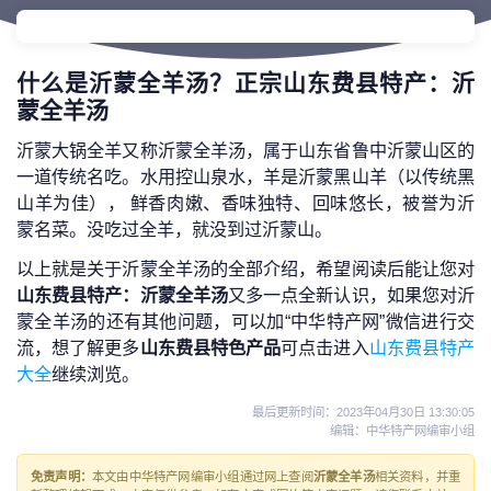
什么是沂蒙全羊汤？正宗山东费县特产：沂
蒙全羊汤
沂蒙大锅全羊又称沂蒙全羊汤，属于山东省鲁中沂蒙山区的
一道传统名吃。水用控山泉水，羊是沂蒙黑山羊（以传统黑
山羊为佳）， 鲜香肉嫩、香味独特、回味悠长，被誉为沂
蒙名菜。没吃过全羊，就没到过沂蒙山。
以上就是关于沂蒙全羊汤的全部介绍，希望阅读后能让您对
山东费县特产：沂蒙全羊汤
又多一点全新认识，如果您对沂
蒙全羊汤的还有其他问题，可以加“中华特产网”微信进行交
流，想了解更多
山东费县特色产品
可点击进入
山东费县特产
大全
继续浏览。
最后更新时间：
2023年04月30日 13:30:05
编辑：中华特产网编审小组
免责声明：
本文由中华特产网编审小组通过网上查阅
沂蒙全羊汤
相关资料，并重