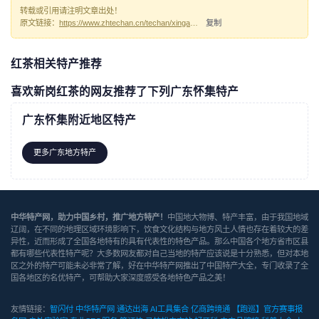
转载或引用请注明文章出处！
原文链接：
https://www.zhtechan.cn/techan/xinganghongcha/
复制
红茶相关特产推荐
喜欢新岗红茶的网友推荐了下列广东怀集特产
广东怀集附近地区特产
更多广东地方特产
中华特产网，助力中国乡村，推广地方特产！
中国地大物博、特产丰富，由于我国地域
辽阔，在不同的地理区域环境影响下，饮食文化结构与地方风土人情也存在着较大的差
异性，近而形成了全国各地特有的具有代表性的特色产品。那么中国各个地方省市区县
都有哪些代表性特产呢？大多数网友都对自己当地的特产应该说是十分熟悉，但对本地
区之外的特产可能未必非常了解，好在中华特产网推出了中国特产大全，专门收录了全
国各地区的名优特产，可帮助大家深度感受各地特色产品之美！
友情链接：
智闪付
中华特产网
通达出海
AI工具集合
亿商跨境通
【跑巡】官方赛事报