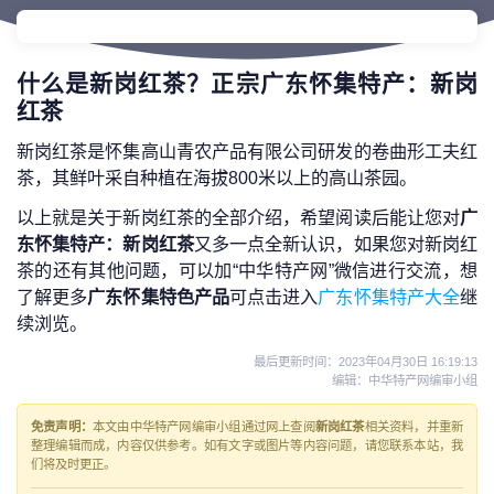
什么是新岗红茶？正宗广东怀集特产：新岗
红茶
新岗红茶是怀集高山青农产品有限公司研发的卷曲形工夫红
茶，其鲜叶采自种植在海拔800米以上的高山茶园。
以上就是关于新岗红茶的全部介绍，希望阅读后能让您对
广
东怀集特产：新岗红茶
又多一点全新认识，如果您对新岗红
茶的还有其他问题，可以加“中华特产网”微信进行交流，想
了解更多
广东怀集特色产品
可点击进入
广东怀集特产大全
继
续浏览。
最后更新时间：
2023年04月30日 16:19:13
编辑：中华特产网编审小组
免责声明：
本文由中华特产网编审小组通过网上查阅
新岗红茶
相关资料，并重新
整理编辑而成，内容仅供参考。如有文字或图片等内容问题，请您联系本站，我
们将及时更正。