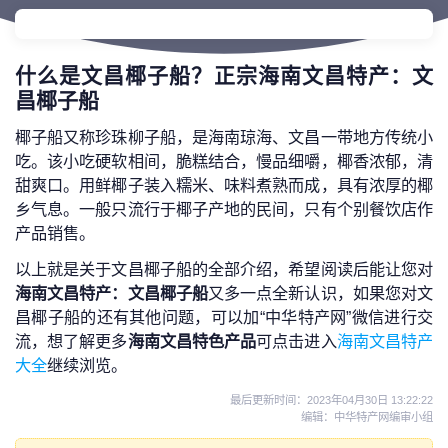
什么是文昌椰子船？正宗海南文昌特产：文
昌椰子船
椰子船又称珍珠柳子船，是海南琼海、文昌一带地方传统小
吃。该小吃硬软相间，脆糕结合，慢品细嚼，椰香浓郁，清
甜爽口。用鲜椰子装入糯米、味料煮熟而成，具有浓厚的椰
乡气息。一般只流行于椰子产地的民间，只有个别餐饮店作
产品销售。
以上就是关于文昌椰子船的全部介绍，希望阅读后能让您对
海南文昌特产：文昌椰子船
又多一点全新认识，如果您对文
昌椰子船的还有其他问题，可以加“中华特产网”微信进行交
流，想了解更多
海南文昌特色产品
可点击进入
海南文昌特产
大全
继续浏览。
最后更新时间：
2023年04月30日 13:22:22
编辑：中华特产网编审小组