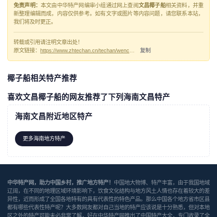
免责声明：
本文由中华特产网编审小组通过网上查阅
文昌椰子船
相关资料，并重
新整理编辑而成，内容仅供参考。如有文字或图片等内容问题，请您联系本站，
我们将及时更正。
转载或引用请注明文章出处！
原文链接：
https://www.zhtechan.cn/techan/wenchangyezichuan/
复制
椰子船相关特产推荐
喜欢文昌椰子船的网友推荐了下列海南文昌特产
海南文昌附近地区特产
更多海南地方特产
中华特产网，助力中国乡村，推广地方特产！
中国地大物博、特产丰富，由于我国地域
辽阔，在不同的地理区域环境影响下，饮食文化结构与地方风土人情也存在着较大的差
异性，近而形成了全国各地特有的具有代表性的特色产品。那么中国各个地方省市区县
都有哪些代表性特产呢？大多数网友都对自己当地的特产应该说是十分熟悉，但对本地
区之外的特产可能未必非常了解，好在中华特产网推出了中国特产大全，专门收录了全