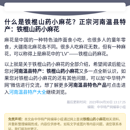
什么是铁棍山药小麻花？正宗河南温县特
产：铁棍山药小麻花
麻花是中国的一种特色油炸面食小吃，也很多人的童年零
食，大疆南北麻花各不同。很多人吃麻花无数，但有一种麻
花，可以称得上是麻花中的"LV"——铁棍山药麻花。
以上就是关于铁棍山药小麻花的全部介绍，希望阅读后能让
您对
河南温县特产：铁棍山药小麻花
又多一点全新认识，如
果您对铁棍山药小麻花的还有其他问题，可以加“中华特产
网”微信进行交流，想了解更多
河南温县特色产品
可点击进
入
河南温县特产大全
继续浏览。
最后更新时间：
2023年04月30日 13:17:25
编辑：中华特产网编审小组
免责声明：
本文由中华特产网编审小组通过网上查阅
铁棍山药小麻花
相关资料，
并重新整理编辑而成，内容仅供参考。如有文字或图片等内容问题，请您联系本
站，我们将及时更正。