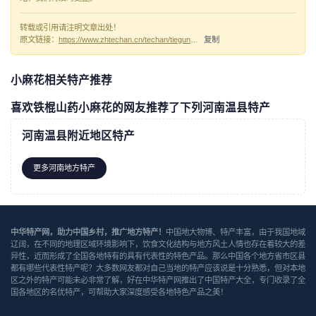
转载或引用请注明文章出处！
原文链接：
https://www.zhtechan.cn/techan/tiegunshanyaoxiaomahua/
复制
小麻花相关特产推荐
喜欢铁棍山药小麻花的网友推荐了下列河南温县特产
河南温县附近地区特产
更多河南地方特产
中华特产网，助力中国乡村，推广地方特产！
中国地大物博、特产丰富，由于我国地域
辽阔，在不同的地理区域环境影响下，饮食文化结构与地方风土人情也存在着较大的差
异性，近而形成了全国各地特有的具有代表性的特色产品。那么中国各个地方省市区县
都有哪些代表性特产呢？大多数网友都对自己当地的特产应该说是十分熟悉，但对本地
区之外的特产可能未必非常了解，好在中华特产网推出了中国特产大全，专门收录了全
国各地区的名优特产，可帮助大家深度感受各地特色产品之美！