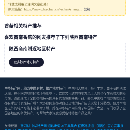
转载或引用请注明文章出处！
原文链接：
https://www.zhtechan.cn/techan/shangnanxianggu/
复制
香菇相关特产推荐
喜欢商南香菇的网友推荐了下列陕西商南特产
陕西商南附近地区特产
更多陕西地方特产
中华特产网，助力中国乡村，推广地方特产！
中国地大物博、特产丰富，由于我国地域
辽阔，在不同的地理区域环境影响下，饮食文化结构与地方风土人情也存在着较大的差
异性，近而形成了全国各地特有的具有代表性的特色产品。那么中国各个地方省市区县
都有哪些代表性特产呢？大多数网友都对自己当地的特产应该说是十分熟悉，但对本地
区之外的特产可能未必非常了解，好在中华特产网推出了中国特产大全，专门收录了全
国各地区的名优特产，可帮助大家深度感受各地特色产品之美！
友情链接：
智闪付
中华特产网
通达出海
AI工具集合
亿商跨境通
【跑巡】官方赛事报