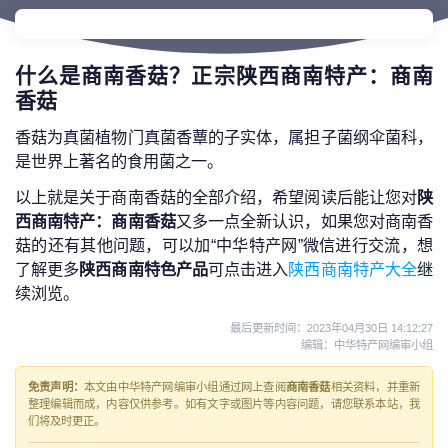
什么是商南香菇？正宗陕西商南特产：商南
香菇
香菇为真菌植物门真菌香蕈的子实体，属担子菌纲伞菌科，
是世界上著名的食用菌之一。
以上就是关于商南香菇的全部介绍，希望阅读后能让您对
陕
西商南特产：商南香菇
又多一点全新认识，如果您对商南香
菇的还有其他问题，可以加“中华特产网”微信进行交流，想
了解更多
陕西商南特色产品
可点击进入
陕西商南特产大全
继
续浏览。
最后更新时间：
2023年04月30日 14:12:27
编辑：中华特产网编审小组
免责声明：
本文由中华特产网编审小组通过网上查阅
商南香菇
相关资料，并重新
整理编辑而成，内容仅供参考。如有文字或图片等内容问题，请您联系本站，我
们将及时更正。