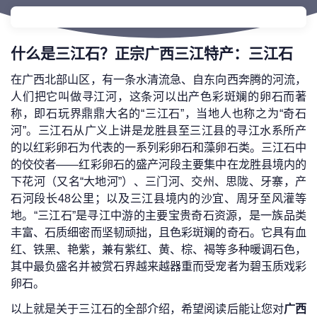
什么是三江石？正宗广西三江特产：三江石
在广西北部山区，有一条水清流急、自东向西奔腾的河流，
人们把它叫做寻江河，这条河以出产色彩斑斓的卵石而著
称，即石玩界鼎鼎大名的“三江石”，当地人也称之为“奇石
河”。三江石从广义上讲是龙胜县至三江县的寻江水系所产
的以红彩卵石为代表的一系列彩卵石和藻卵石类。三江石中
的佼佼者——红彩卵石的盛产河段主要集中在龙胜县境内的
下花河（又名“大地河”）、三门河、交州、思陇、牙寨，产
石河段长48公里；以及三江县境内的沙宜、周牙至风灌等
地。“三江石”是寻江中游的主要宝贵奇石资源，是一族品类
丰富、石质细密而坚韧顽拙，且色彩斑斓的奇石。它具有血
红、铁黑、艳紫，兼有紫红、黄、棕、褐等多种暖调石色，
其中最负盛名并被赏石界越来越器重而受宠者为碧玉质戏彩
卵石。
以上就是关于三江石的全部介绍，希望阅读后能让您对
广西