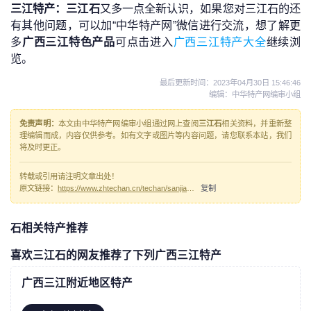
三江特产：三江石
又多一点全新认识，如果您对三江石的还
有其他问题，可以加“中华特产网”微信进行交流，想了解更
多
广西三江特色产品
可点击进入
广西三江特产大全
继续浏
览。
最后更新时间：
2023年04月30日 15:46:46
编辑：中华特产网编审小组
免责声明：
本文由中华特产网编审小组通过网上查阅
三江石
相关资料，并重新整
理编辑而成，内容仅供参考。如有文字或图片等内容问题，请您联系本站，我们
将及时更正。
转载或引用请注明文章出处！
原文链接：
https://www.zhtechan.cn/techan/sanjiangshi/
复制
石相关特产推荐
喜欢三江石的网友推荐了下列广西三江特产
广西三江附近地区特产