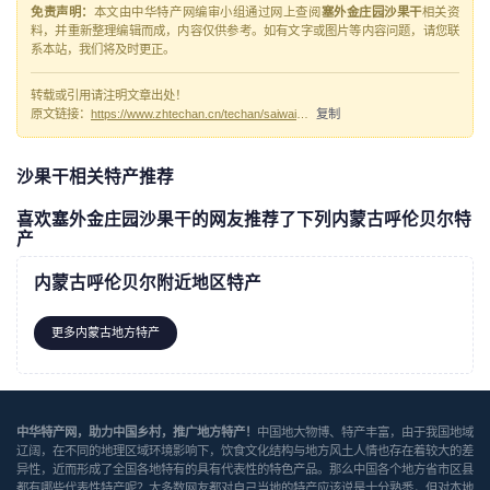
免责声明：
本文由中华特产网编审小组通过网上查阅
塞外金庄园沙果干
相关资
料，并重新整理编辑而成，内容仅供参考。如有文字或图片等内容问题，请您联
系本站，我们将及时更正。
转载或引用请注明文章出处！
原文链接：
https://www.zhtechan.cn/techan/saiwaijinzhuangyuanshaguogan/
复制
沙果干相关特产推荐
喜欢塞外金庄园沙果干的网友推荐了下列内蒙古呼伦贝尔特
产
内蒙古呼伦贝尔附近地区特产
更多内蒙古地方特产
中华特产网，助力中国乡村，推广地方特产！
中国地大物博、特产丰富，由于我国地域
辽阔，在不同的地理区域环境影响下，饮食文化结构与地方风土人情也存在着较大的差
异性，近而形成了全国各地特有的具有代表性的特色产品。那么中国各个地方省市区县
都有哪些代表性特产呢？大多数网友都对自己当地的特产应该说是十分熟悉，但对本地