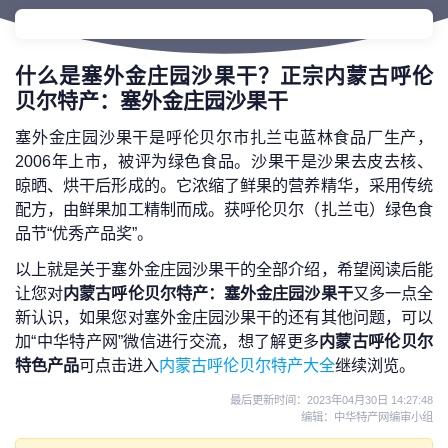
什么是塞外金庄园沙果干？正宗内蒙古呼伦
贝尔特产：塞外金庄园沙果干
塞外金庄园沙果干是呼伦贝尔市扎兰屯蓝林食品厂生产，
2006年上市，被评为绿色食品。沙果干是沙果去皮去核、
晾晒、烘干后形成的。它浓缩了鲜果的营养精华，采用传统
配方，由鲜果加工精制而成。获呼伦贝尔（扎兰屯）绿色食
品节“优秀产品奖”。
以上就是关于塞外金庄园沙果干的全部介绍，希望阅读后能
让您对
内蒙古呼伦贝尔特产：塞外金庄园沙果干
又多一点全
新认识，如果您对塞外金庄园沙果干的还有其他问题，可以
加“中华特产网”微信进行交流，想了解更多
内蒙古呼伦贝尔
特色产品
可点击进入
内蒙古呼伦贝尔特产大全
继续浏览。
最后更新时间：
2023年04月30日 14:27:48
编辑：中华特产网编审小组