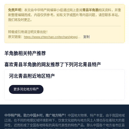
免责声明：
本文由中华特产网编审小组通过网上查阅
青县羊角脆
相关资料，并重
新整理编辑而成，内容仅供参考。如有文字或图片等内容问题，请您联系本站，
我们将及时更正。
转载或引用请注明文章出处！
原文链接：
https://www.zhtechan.cn/techan/qingxianyangjiaocui/
复制
羊角脆相关特产推荐
喜欢青县羊角脆的网友推荐了下列河北青县特产
河北青县附近地区特产
更多河北地方特产
中华特产网，助力中国乡村，推广地方特产！
中国地大物博、特产丰富，由于我国地域
辽阔，在不同的地理区域环境影响下，饮食文化结构与地方风土人情也存在着较大的差
异性，近而形成了全国各地特有的具有代表性的特色产品。那么中国各个地方省市区县