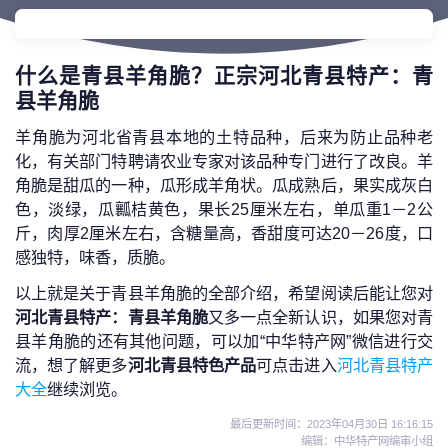
什么是青县羊角脆？正宗河北青县特产：青
县羊角脆
羊角脆为河北省青县本地的土特品种，后来为防止品种老
化，有关部门特聘请农业专家对该品种专门进行了改良。羊
角脆是甜瓜的一种，瓜形成羊角状。瓜成熟后，果实成灰白
色，淡绿，瓜瓤桔黄色，果长25厘米左右，单瓜重1－2公
斤，肉厚2厘米左右，含糖量高，香甜度可达20－26度，口
感独特，味香，质脆。
以上就是关于青县羊角脆的全部介绍，希望阅读后能让您对
河北青县特产：青县羊角脆
又多一点全新认识，如果您对青
县羊角脆的还有其他问题，可以加“中华特产网”微信进行交
流，想了解更多
河北青县特色产品
可点击进入
河北青县特产
大全
继续浏览。
最后更新时间：
2023年04月30日 16:16:15
编辑：中华特产网编审小组