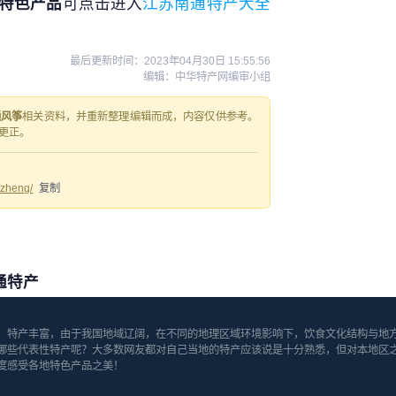
特色产品
可点击进入
江苏南通特产大全
最后更新时间：
2023年04月30日 15:55:56
编辑：中华特产网编审小组
通风筝
相关资料，并重新整理编辑而成，内容仅供参考。
更正。
gzheng/
复制
通特产
、特产丰富，由于我国地域辽阔，在不同的地理区域环境影响下，饮食文化结构与地
哪些代表性特产呢？大多数网友都对自己当地的特产应该说是十分熟悉，但对本地区
度感受各地特色产品之美！