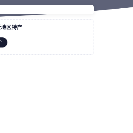
近地区特产
产