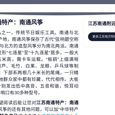
通特产：南通风筝
江苏南通附
品之一，传统节日娱乐工具。南通与北
更多江苏地方特
产地，南通风筝保存了古代“弦响碧空称
，与北方的造型风筝分为南北两派。南通
形“七连星”至“十九连星”居多，一般大
米高，需卡车运载。“板鹞”上缀满哨
葫芦、毛竹、白果、龙眼、乒乓球等制
，下部系两根几十米长的尾绳，一只精
地群众家中都有珍藏，代代相传。大板
分别发出低中高音，五音和谐，悦耳动
哨口有30多种型号。
望阅读后能让您对
江苏南通特产：南通
风筝的还有其他问题，可以加“中华特产