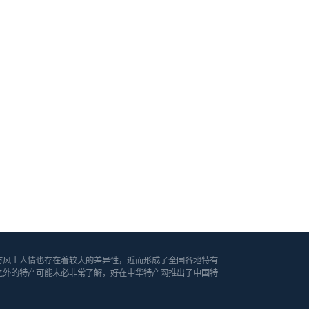
方风土人情也存在着较大的差异性，近而形成了全国各地特有
之外的特产可能未必非常了解，好在中华特产网推出了中国特