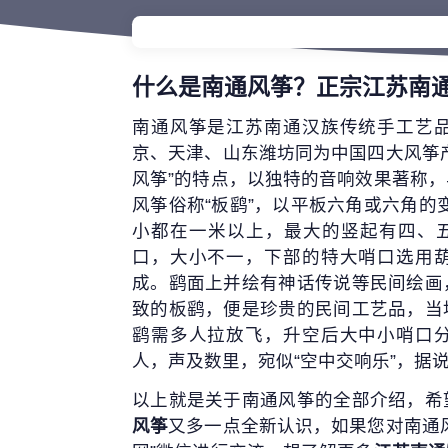
什么是南通风筝？正宗江苏南
南通风筝是江苏南通汉族传统手工艺
京、天津、山东潍坊同为中国四大风筝
风筝”的特点，以独特的音响效果著称
风筝俗称“板鹞”，以平板六角或六角的变
小都在一米以上，最大的竖起有四、五
口，大小不一，下部的特大哨口选用
成。鹞面上并绘有神话传说等民间绘画
致的板鹞，便是珍贵的民间工艺品，当
鹞需多人拉放飞，升空后大中小哨口
人，声及数里，宛似“空中交响乐”，据说
以上就是关于南通风筝的全部介绍，希
风筝
又多一点全新认识，如果您对南通