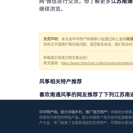
网”微信进行交流，想了解更多
江苏南通
继续浏览。
免责声明：
本文由中华特产网编审小组通过网上查阅
南
如有文字或图片等内容问题，请您联系本站，我们将及时
转载或引用请注明文章出处！
原文链接：
https://www.zhtechan.cn/techan/nantongfen
风筝相关特产推荐
喜欢南通风筝的网友推荐了下列江苏南
中华特产网，助力中国乡村，推广地方特产！
中国地大物博
的具有代表性的特色产品。那么中国各个地方省市区县都有
产大全，专门收录了全国各地区的名优特产，可帮助大家深