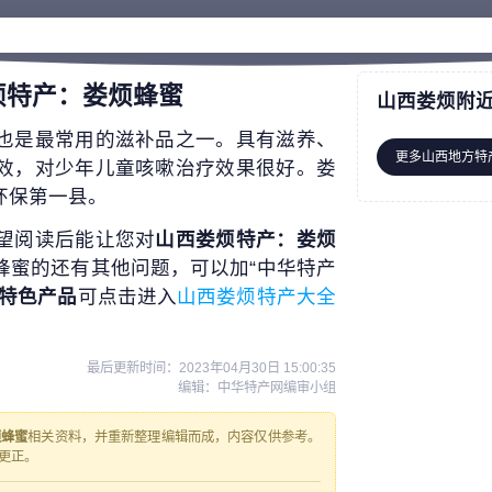
烦特产：娄烦蜂蜜
山西娄烦附
也是最常用的滋补品之一。具有滋养、
更多山西地方特
效，对少年儿童咳嗽治疗效果很好。娄
环保第一县。
望阅读后能让您对
山西娄烦特产：娄烦
蜂蜜的还有其他问题，可以加“中华特产
特色产品
可点击进入
山西娄烦特产大全
最后更新时间：
2023年04月30日 15:00:35
编辑：中华特产网编审小组
烦蜂蜜
相关资料，并重新整理编辑而成，内容仅供参考。
更正。