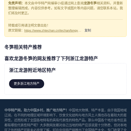
免责声明：
本文由中华特产网编审小组通过网上查阅
龙游冬笋
相关资料，并重新
整理编辑而成，内容仅供参考。如有文字或图片等内容问题，请您联系本站，我
们将及时更正。
转载或引用请注明文章出处！
原文链接：
https://www.zhtechan.cn/techan/longyoudongsun/
复制
冬笋相关特产推荐
喜欢龙游冬笋的网友推荐了下列浙江龙游特产
浙江龙游附近地区特产
更多浙江地方特产
中华特产网，助力中国乡村，推广地方特产！
中国地大物博、特产丰富，由于我国地域
辽阔，在不同的地理区域环境影响下，饮食文化结构与地方风土人情也存在着较大的差
异性，近而形成了全国各地特有的具有代表性的特色产品。那么中国各个地方省市区县
都有哪些代表性特产呢？大多数网友都对自己当地的特产应该说是十分熟悉，但对本地
区之外的特产可能未必非常了解，好在中华特产网推出了中国特产大全，专门收录了全