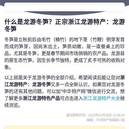
什么是龙游冬笋？正宗浙江龙游特产：龙游
冬笋
冬笋是立秋前后由毛竹（楠竹）的地下茎（竹鞭）侧芽发育
而成的笋芽，因尚末出土，笋质幼嫩，是一道餐桌上的珍
品，尤其是冬笋，更是春节期间市场俏销的农产品。龙游县
的原生态竹笋，因生长季节独特，更成了炙手可热的收购对
象。
以上就是关于龙游冬笋的全部介绍，希望阅读后能让您对
浙
江龙游特产：龙游冬笋
又多一点全新认识，如果您对龙游冬
笋的还有其他问题，可以加“中华特产网”微信进行交流，想
了解更多
浙江龙游特色产品
可点击进入
浙江龙游特产大全
继
续浏览。
最后更新时间：
2023年04月30日 14:36:59
编辑：中华特产网编审小组