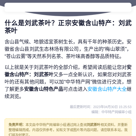
什么是刘武茶叶？正宗安徽含山特产：刘武
茶叶
含山县气候、地貌适宜茶树生长，具有千年的种茶历史。安
徽省含山县刘武生态林场有限公司，生产出的“梅山翠须”，
“苍山云雾”等天然系列名茶、茶叶味高香醇等品质特征。
以上就是关于刘武茶叶的全部介绍，希望阅读后能让您对
安
徽含山特产：刘武茶叶
又多一点全新认识，如果您对刘武茶
叶的还有其他问题，可以加“中华特产网”微信进行交流，想
了解更多
安徽含山特色产品
可点击进入
安徽含山特产大全
继
续浏览。
最后更新时间：
2023年04月30日 15:25:53
编辑：中华特产网编审小组
免责声明：
本文由中华特产网编审小组通过网上查阅
刘武茶叶
相关资料，并重新
整理编辑而成，内容仅供参考。如有文字或图片等内容问题，请您联系本站，我
们将及时更正。