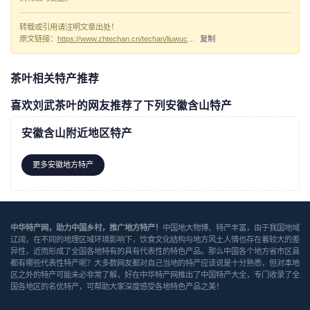
转载或引用请注明文章出处！
原文链接：
https://www.zhtechan.cn/techan/liuwuchaye/
复制
茶叶相关特产推荐
喜欢刘武茶叶的网友推荐了下列安徽含山特产
安徽含山附近地区特产
更多安徽地方特产
中华特产网，助力中国乡村，推广地方特产！
中国地大物博、特产丰富，由于我国地域
辽阔，在不同的地理区域环境影响下，饮食文化结构与地方风土人情也存在着较大的差
异性，近而形成了全国各地特有的具有代表性的特色产品。那么中国各个地方省市区县
都有哪些代表性特产呢？大多数网友都对自己当地的特产应该说是十分熟悉，但对本地
区之外的特产可能未必非常了解，好在中华特产网推出了中国特产大全，专门收录了全
国各地区的名优特产，可帮助大家深度感受各地特色产品之美！