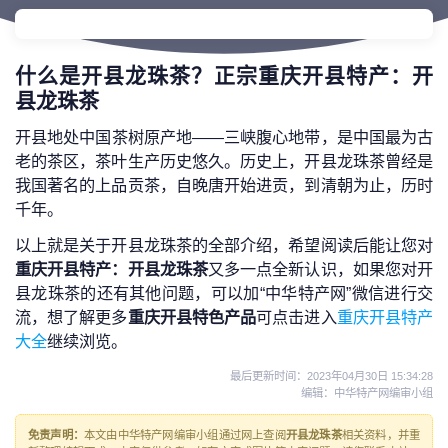
什么是开县龙珠茶？正宗重庆开县特产：开
县龙珠茶
开县地处中国茶树原产地——三峡腹心地带，是中国最为古
老的茶区，茶叶生产历史悠久。历史上，开县龙珠茶曾经是
我国著名的上品贡茶，自晚唐开始进贡，到清朝为止，历时
千年。
以上就是关于开县龙珠茶的全部介绍，希望阅读后能让您对
重庆开县特产：开县龙珠茶
又多一点全新认识，如果您对开
县龙珠茶的还有其他问题，可以加“中华特产网”微信进行交
流，想了解更多
重庆开县特色产品
可点击进入
重庆开县特产
大全
继续浏览。
最后更新时间：
2023年04月30日 15:34:28
编辑：中华特产网编审小组
免责声明：
本文由中华特产网编审小组通过网上查阅
开县龙珠茶
相关资料，并重