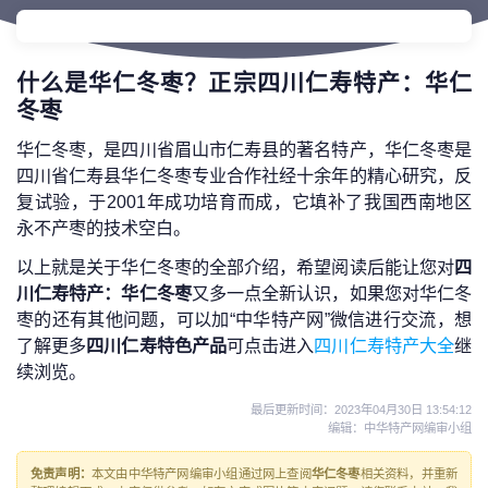
什么是华仁冬枣？正宗四川仁寿特产：华仁
冬枣
华仁冬枣，是四川省眉山市仁寿县的著名特产，华仁冬枣是
四川省仁寿县华仁冬枣专业合作社经十余年的精心研究，反
复试验，于2001年成功培育而成，它填补了我国西南地区
永不产枣的技术空白。
以上就是关于华仁冬枣的全部介绍，希望阅读后能让您对
四
川仁寿特产：华仁冬枣
又多一点全新认识，如果您对华仁冬
枣的还有其他问题，可以加“中华特产网”微信进行交流，想
了解更多
四川仁寿特色产品
可点击进入
四川仁寿特产大全
继
续浏览。
最后更新时间：
2023年04月30日 13:54:12
编辑：中华特产网编审小组
免责声明：
本文由中华特产网编审小组通过网上查阅
华仁冬枣
相关资料，并重新