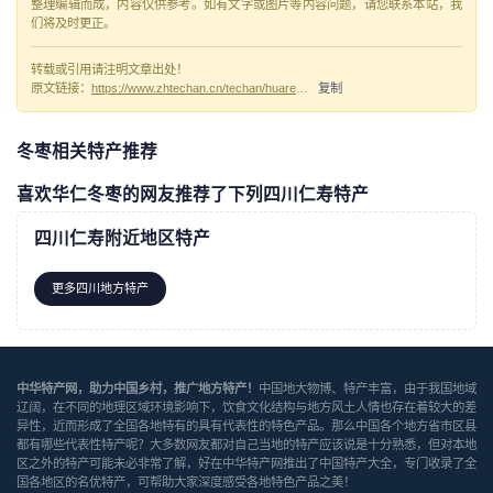
整理编辑而成，内容仅供参考。如有文字或图片等内容问题，请您联系本站，我
们将及时更正。
转载或引用请注明文章出处！
原文链接：
https://www.zhtechan.cn/techan/huarendongzao/
复制
冬枣相关特产推荐
喜欢华仁冬枣的网友推荐了下列四川仁寿特产
四川仁寿附近地区特产
更多四川地方特产
中华特产网，助力中国乡村，推广地方特产！
中国地大物博、特产丰富，由于我国地域
辽阔，在不同的地理区域环境影响下，饮食文化结构与地方风土人情也存在着较大的差
异性，近而形成了全国各地特有的具有代表性的特色产品。那么中国各个地方省市区县
都有哪些代表性特产呢？大多数网友都对自己当地的特产应该说是十分熟悉，但对本地
区之外的特产可能未必非常了解，好在中华特产网推出了中国特产大全，专门收录了全
国各地区的名优特产，可帮助大家深度感受各地特色产品之美！