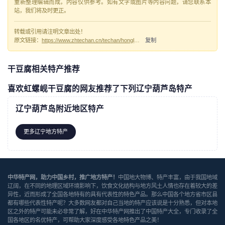
重新整理编辑而成，内容仅供参考。如有文字或图片等内容问题，请您联系本
站，我们将及时更正。
转载或引用请注明文章出处！
原文链接：
https://www.zhtechan.cn/techan/hongluoxiangandoufu/
复制
干豆腐相关特产推荐
喜欢虹螺岘干豆腐的网友推荐了下列辽宁葫芦岛特产
辽宁葫芦岛附近地区特产
更多辽宁地方特产
中华特产网，助力中国乡村，推广地方特产！
中国地大物博、特产丰富，由于我国地域
辽阔，在不同的地理区域环境影响下，饮食文化结构与地方风土人情也存在着较大的差
异性，近而形成了全国各地特有的具有代表性的特色产品。那么中国各个地方省市区县
都有哪些代表性特产呢？大多数网友都对自己当地的特产应该说是十分熟悉，但对本地
区之外的特产可能未必非常了解，好在中华特产网推出了中国特产大全，专门收录了全
国各地区的名优特产，可帮助大家深度感受各地特色产品之美！