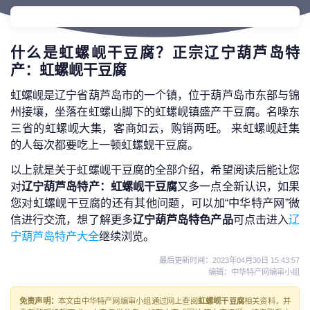
什么是虹螺岘干豆腐？正宗辽宁葫芦岛特
产：虹螺岘干豆腐
虹螺岘是辽宁省葫芦岛市的一个镇，位于葫芦岛市东部与锦
州接壤，坐落在虹螺山脚下的虹螺岘镇盛产干豆腐。名噪东
三省的虹螺岘大集，客商如云，购销两旺。 来虹螺岘赶集
的人每次都要吃上一顿虹螺蚬干豆腐。
以上就是关于虹螺岘干豆腐的全部介绍，希望阅读后能让您
对
辽宁葫芦岛特产：虹螺岘干豆腐
又多一点全新认识，如果
您对虹螺岘干豆腐的还有其他问题，可以加“中华特产网”微
信进行交流，想了解更多
辽宁葫芦岛特色产品
可点击进入
辽
宁葫芦岛特产大全
继续浏览。
最后更新时间：
2023年04月30日 15:43:57
编辑：中华特产网编审小组
免责声明：
本文由中华特产网编审小组通过网上查阅
虹螺岘干豆腐
相关资料，并