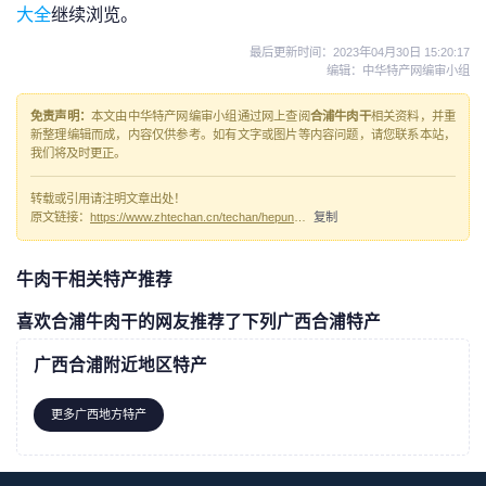
大全
继续浏览。
最后更新时间：
2023年04月30日 15:20:17
编辑：中华特产网编审小组
免责声明：
本文由中华特产网编审小组通过网上查阅
合浦牛肉干
相关资料，并重
新整理编辑而成，内容仅供参考。如有文字或图片等内容问题，请您联系本站，
我们将及时更正。
转载或引用请注明文章出处！
原文链接：
https://www.zhtechan.cn/techan/hepuniurougan/
复制
牛肉干相关特产推荐
喜欢合浦牛肉干的网友推荐了下列广西合浦特产
广西合浦附近地区特产
更多广西地方特产