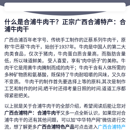
什么是合浦牛肉干？正宗广西合浦特产：合
浦牛肉干
广西合浦百年老字号、传统手工制作的正蔡系列牛肉干，原
称“牛巴蔡”牛肉干，始创于1937年。牛肉是中国人的第二大
肉类食品，仅次于猪肉，牛肉蛋白质含量高，而脂肪含量
低，所以味道鲜美， 受人喜爱，享有“肉中骄子”的美称。牛
肉干它是用黄牛肉腌制而成的肉干；牛肉干含有人体所需的
多种矿物质和氨基酸，既保持了牛肉耐咀嚼的风味，又久存
不变质。 牛肉干的制作首先要选择上等的原料,其次是制作
工艺和制作的时间,晒干时还得考量日照的时间.道道工序都
得紧密把关。
以上就是关于合浦牛肉干的全部介绍，希望阅读后能让您对
广西合浦特产：合浦牛肉干
又多一点全新认识，如果您对合
浦牛肉干的还有其他问题，可以加“中华特产网”微信进行交
流，想了解更多
广西合浦特色产品
可点击进入
广西合浦特产