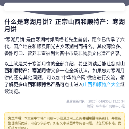
什么是寒湖月饼？正宗山西和顺特产：寒湖
月饼
“寒湖月饼”是由寒湖村郭凤梧老先生首创，距今已传承了六
代，因产地在和顺县阳光占乡寒湖村而得名。其皮薄馅多、
香甜可口、营养丰富被列为晋中市级非物质文化遗产名录。
以上就是关于寒湖月饼的全部介绍，希望阅读后能让您对
山
西和顺特产：寒湖月饼
又多一点全新认识，如果您对寒湖月
饼的还有其他问题，可以加“中华特产网”微信进行交流，想
了解更多
山西和顺特色产品
可点击进入
山西和顺特产大全
继
续浏览。
最后更新时间：
2023年04月30日 13:20:34
编辑：中华特产网编审小组
免责声明：
本文由中华特产网编审小组通过网上查阅
寒湖月饼
相关资料，并重新
整理编辑而成，内容仅供参考。如有文字或图片等内容问题，请您联系本站，我
们将及时更正。