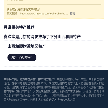
转载或引用请注明文章出处！
原文链接：
https://www.zhtechan.cn/techan/hanhuyuebing/
复制
月饼相关特产推荐
喜欢寒湖月饼的网友推荐了下列山西和顺特产
山西和顺附近地区特产
更多山西地方特产
中华特产网，助力中国乡村，推广地方特产！
中国地大物博、特产丰富，由于我国地域
辽阔，在不同的地理区域环境影响下，饮食文化结构与地方风土人情也存在着较大的差
异性，近而形成了全国各地特有的具有代表性的特色产品。那么中国各个地方省市区县
都有哪些代表性特产呢？大多数网友都对自己当地的特产应该说是十分熟悉，但对本地
区之外的特产可能未必非常了解，好在中华特产网推出了中国特产大全，专门收录了全
国各地区的名优特产，可帮助大家深度感受各地特色产品之美！