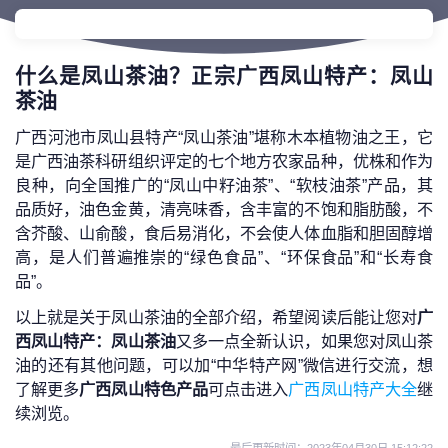
什么是凤山茶油？正宗广西凤山特产：凤山
茶油
广西河池市凤山县特产“凤山茶油”堪称木本植物油之王，它
是广西油茶科研组织评定的七个地方农家品种，优株和作为
良种，向全国推广的“凤山中籽油茶”、“软枝油茶”产品，其
品质好，油色金黄，清亮味香，含丰富的不饱和脂肪酸，不
含芥酸、山俞酸，食后易消化，不会使人体血脂和胆固醇增
高，是人们普遍推崇的“绿色食品”、“环保食品”和“长寿食
品”。
以上就是关于凤山茶油的全部介绍，希望阅读后能让您对
广
西凤山特产：凤山茶油
又多一点全新认识，如果您对凤山茶
油的还有其他问题，可以加“中华特产网”微信进行交流，想
了解更多
广西凤山特色产品
可点击进入
广西凤山特产大全
继
续浏览。
最后更新时间：
2023年04月30日 15:12:22