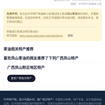
编辑：中华特产网编审小组
免责声明：
本文由中华特产网编审小组通过网上查阅
凤山茶油
相关资料，并重新
整理编辑而成，内容仅供参考。如有文字或图片等内容问题，请您联系本站，我
们将及时更正。
转载或引用请注明文章出处！
原文链接：
https://www.zhtechan.cn/techan/fengshanchayou/
复制
茶油相关特产推荐
喜欢凤山茶油的网友推荐了下列广西凤山特产
广西凤山附近地区特产
更多广西地方特产
中华特产网，助力中国乡村，推广地方特产！
中国地大物博、特产丰富，由于我国地域
辽阔，在不同的地理区域环境影响下，饮食文化结构与地方风土人情也存在着较大的差