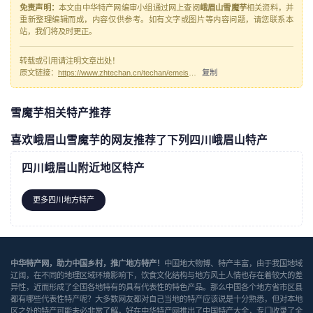
免责声明：
本文由中华特产网编审小组通过网上查阅
峨眉山雪魔芋
相关资料，并
重新整理编辑而成，内容仅供参考。如有文字或图片等内容问题，请您联系本
站，我们将及时更正。
转载或引用请注明文章出处！
原文链接：
https://www.zhtechan.cn/techan/emeishanxuemoyu/
复制
雪魔芋相关特产推荐
喜欢峨眉山雪魔芋的网友推荐了下列四川峨眉山特产
四川峨眉山附近地区特产
更多四川地方特产
中华特产网，助力中国乡村，推广地方特产！
中国地大物博、特产丰富，由于我国地域
辽阔，在不同的地理区域环境影响下，饮食文化结构与地方风土人情也存在着较大的差
异性，近而形成了全国各地特有的具有代表性的特色产品。那么中国各个地方省市区县
都有哪些代表性特产呢？大多数网友都对自己当地的特产应该说是十分熟悉，但对本地
区之外的特产可能未必非常了解，好在中华特产网推出了中国特产大全，专门收录了全