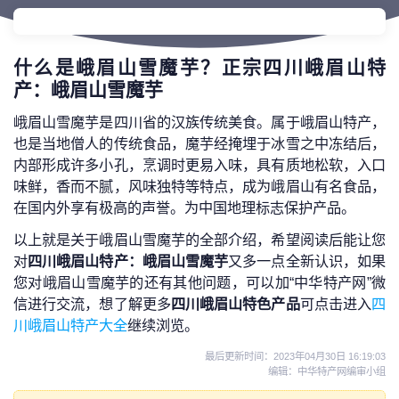
什么是峨眉山雪魔芋？正宗四川峨眉山特
产：峨眉山雪魔芋
峨眉山雪魔芋是四川省的汉族传统美食。属于峨眉山特产，
也是当地僧人的传统食品，魔芋经掩埋于冰雪之中冻结后，
内部形成许多小孔，烹调时更易入味，具有质地松软，入口
味鲜，香而不腻，风味独特等特点，成为峨眉山有名食品，
在国内外享有极高的声誉。为中国地理标志保护产品。
以上就是关于峨眉山雪魔芋的全部介绍，希望阅读后能让您
对
四川峨眉山特产：峨眉山雪魔芋
又多一点全新认识，如果
您对峨眉山雪魔芋的还有其他问题，可以加“中华特产网”微
信进行交流，想了解更多
四川峨眉山特色产品
可点击进入
四
川峨眉山特产大全
继续浏览。
最后更新时间：
2023年04月30日 16:19:03
编辑：中华特产网编审小组