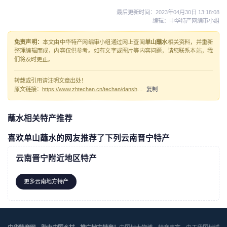
最后更新时间：
2023年04月30日 13:18:08
编辑：中华特产网编审小组
免责声明：
本文由中华特产网编审小组通过网上查阅
单山蘸水
相关资料，并重新
整理编辑而成，内容仅供参考。如有文字或图片等内容问题，请您联系本站，我
们将及时更正。
转载或引用请注明文章出处！
原文链接：
https://www.zhtechan.cn/techan/danshanzhanshui/
复制
蘸水相关特产推荐
喜欢单山蘸水的网友推荐了下列云南晋宁特产
云南晋宁附近地区特产
更多云南地方特产