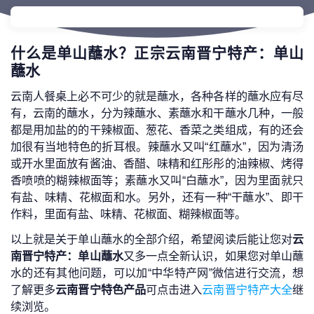
什么是单山蘸水？正宗云南晋宁特产：单山
蘸水
云南人餐桌上必不可少的就是蘸水，各种各样的蘸水应有尽
有，云南的蘸水，分为辣蘸水、素蘸水和干蘸水几种，一般
都是用加盐的的干辣椒面、葱花、香菜之类组成，有的还会
加很有当地特色的折耳根。辣蘸水又叫“红蘸水”，因为清汤
或开水里面放有酱油、香醋、味精和红彤彤的油辣椒、烤得
香喷喷的糊辣椒面等；素蘸水又叫“白蘸水”，因为里面就只
有盐、味精、花椒面和水。另外，还有一种“干蘸水”、即干
作料，里面有盐、味精、花椒面、糊辣椒面等。
以上就是关于单山蘸水的全部介绍，希望阅读后能让您对
云
南晋宁特产：单山蘸水
又多一点全新认识，如果您对单山蘸
水的还有其他问题，可以加“中华特产网”微信进行交流，想
了解更多
云南晋宁特色产品
可点击进入
云南晋宁特产大全
继
续浏览。