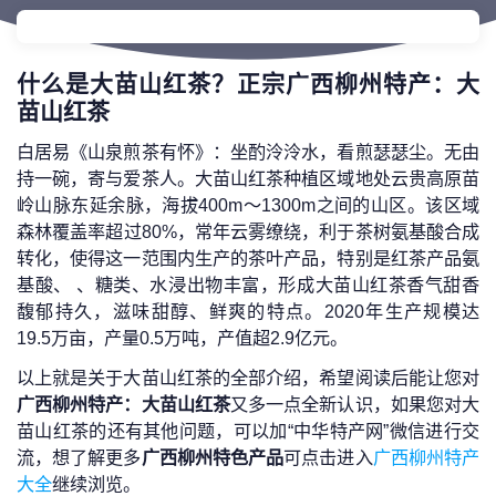
什么是大苗山红茶？正宗广西柳州特产：大
苗山红茶
白居易《山泉煎茶有怀》：坐酌泠泠水，看煎瑟瑟尘。无由
持一碗，寄与爱茶人。大苗山红茶种植区域地处云贵高原苗
岭山脉东延余脉，海拔400m～1300m之间的山区。该区域
森林覆盖率超过80%，常年云雾缭绕，利于茶树氨基酸合成
转化，使得这一范围内生产的茶叶产品，特别是红茶产品氨
基酸、 、糖类、水浸出物丰富，形成大苗山红茶香气甜香
馥郁持久，滋味甜醇、鲜爽的特点。2020年生产规模达
19.5万亩，产量0.5万吨，产值超2.9亿元。
以上就是关于大苗山红茶的全部介绍，希望阅读后能让您对
广西柳州特产：大苗山红茶
又多一点全新认识，如果您对大
苗山红茶的还有其他问题，可以加“中华特产网”微信进行交
流，想了解更多
广西柳州特色产品
可点击进入
广西柳州特产
大全
继续浏览。