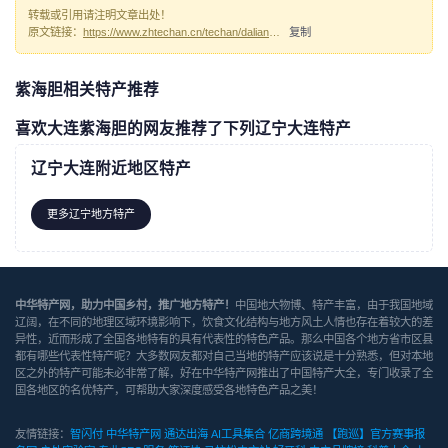
转载或引用请注明文章出处！
原文链接：
https://www.zhtechan.cn/techan/dalianzihaidan/
复制
紫海胆相关特产推荐
喜欢大连紫海胆的网友推荐了下列辽宁大连特产
辽宁大连附近地区特产
更多辽宁地方特产
中华特产网，助力中国乡村，推广地方特产！
中国地大物博、特产丰富，由于我国地域
辽阔，在不同的地理区域环境影响下，饮食文化结构与地方风土人情也存在着较大的差
异性，近而形成了全国各地特有的具有代表性的特色产品。那么中国各个地方省市区县
都有哪些代表性特产呢？大多数网友都对自己当地的特产应该说是十分熟悉，但对本地
区之外的特产可能未必非常了解，好在中华特产网推出了中国特产大全，专门收录了全
国各地区的名优特产，可帮助大家深度感受各地特色产品之美！
友情链接：
智闪付
中华特产网
通达出海
AI工具集合
亿商跨境通
【跑巡】官方赛事报