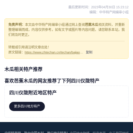
最后更新时间：
2023年04月30日 15:23:12
编辑：中华特产网编审小组
免责声明：
本文由中华特产网编审小组通过网上查阅
芭蕉木瓜
相关资料，并重新
整理编辑而成，内容仅供参考。如有文字或图片等内容问题，请您联系本站，我
们将及时更正。
转载或引用请注明文章出处！
原文链接：
https://www.zhtechan.cn/techan/bajiaomugua/
复制
木瓜相关特产推荐
喜欢芭蕉木瓜的网友推荐了下列四川仪陇特产
四川仪陇附近地区特产
更多四川地方特产