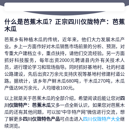
什么是芭蕉木瓜？正宗四川仪陇特产：芭蕉
木瓜
芭蕉乡有种植木瓜的传统，近年来，他们大力发展木瓜产
业。乡上一方面作好对木瓜销售市场前景的分析、预测，对
专重大户建档立卡，重点扶持，请他们交流经验。另一方面
抓好科技服务，每年出资2000元聘请县内外有关技术人
员，进行理论学习和现场指导。同时抓好基地村、社的村道
公路建设，先后出资2万余元支持庆祝等基地村修建村道公
路。据统计，该乡年产鲜木瓜680吨，干木瓜270吨，木瓜
产值达96万余元，人均增收100元。
以上就是关于芭蕉木瓜的全部介绍，希望阅读后能让您对
四
川仪陇特产：芭蕉木瓜
又多一点全新认识，如果您对芭蕉木
瓜的还有其他问题，可以加“中华特产网”微信进行交流，想
了解更多
四川仪陇特色产品
可点击进入
四川仪陇特产大全
继
续浏览。