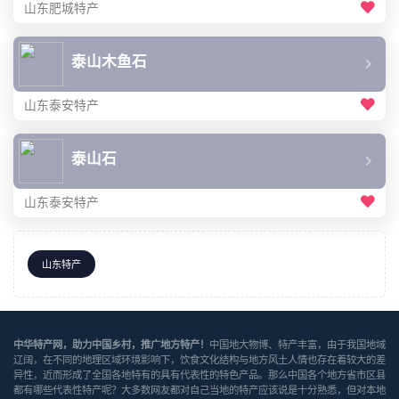
山东肥城特产
泰山木鱼石
山东泰安特产
泰山石
山东泰安特产
山东特产
中华特产网，助力中国乡村，推广地方特产！
中国地大物博、特产丰富，由于我国地域
辽阔，在不同的地理区域环境影响下，饮食文化结构与地方风土人情也存在着较大的差
异性，近而形成了全国各地特有的具有代表性的特色产品。那么中国各个地方省市区县
都有哪些代表性特产呢？大多数网友都对自己当地的特产应该说是十分熟悉，但对本地