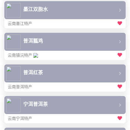
墨江双胞水
云南墨江特产
普洱瓢鸡
云南镇沅特产
普洱红茶
云南普洱特产
宁洱普洱茶
云南宁洱特产