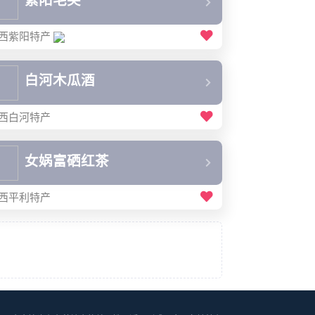
紫阳毛尖
西紫阳特产
白河木瓜酒
西白河特产
女娲富硒红茶
西平利特产