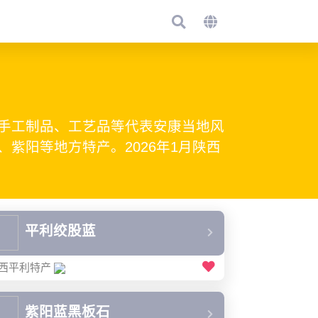
手工制品、工艺品等代表安康当地风
紫阳等地方特产。2026年1月陕西
平利绞股蓝
西平利特产
紫阳蓝黑板石