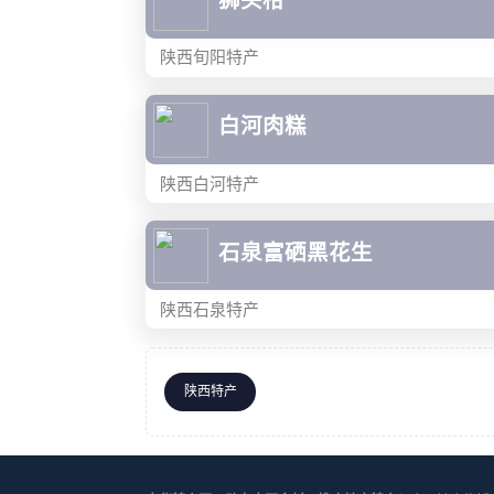
狮头柑
陕西旬阳特产
白河肉糕
陕西白河特产
石泉富硒黑花生
陕西石泉特产
陕西特产