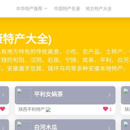
中华特产推荐
中国特产名录
地方特产大全
康特产大全)
具有地方特色的传统美食、小吃、农产品、土特产、
辖的旬阳、汉阴、石泉、宁陕、岚皋、平利、白河、
茶、安康魔芋豆腐、镇坪乌鸡等多种安康本地特产。
平利女娲茶
陕西平利特产
1
陕
白河木瓜