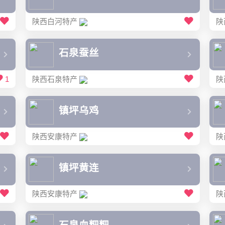
陕西白河特产
陕
石泉蚕丝
1
陕西石泉特产
陕
镇坪乌鸡
陕西安康特产
陕
镇坪黄连
陕西安康特产
陕