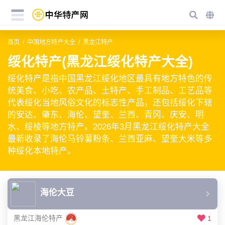
首页
中国地方特产大全
黑龙江特产
绥化特产(黑龙江绥化特产大全)
绥化特产是指中国黑龙江绥化地区最具有地方特色的传
统美食、小吃、农产品、土特产、手工制品、工艺品等
代表绥化当地风俗文化的标志性产品，还包括绥化下辖
的安达、肇东、海伦、望奎、兰西、青冈、庆安、明
水、绥棱等地方特产。2026年3月黑龙江绥化特产大全
最新收录了海伦马铃薯粉条、兰西亚麻、望奎大米等多
种绥化本地特产。
海伦大豆
黑龙江海伦特产
1