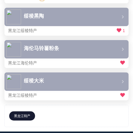
绥棱黑陶
黑龙江绥棱特产
1
海伦马铃薯粉条
黑龙江海伦特产
绥棱大米
黑龙江绥棱特产
黑龙江特产