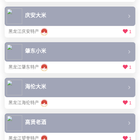
庆安大米
黑龙江庆安特产
1
肇东小米
黑龙江肇东特产
1
海伦大米
黑龙江海伦特产
1
高贤老酒
黑龙江望奎特产
1