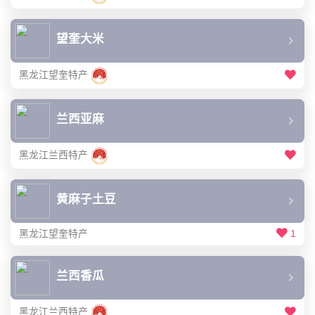
望奎大米
黑龙江望奎特产
兰西亚麻
黑龙江兰西特产
黄麻子土豆
黑龙江望奎特产
1
兰西香瓜
黑龙江兰西特产